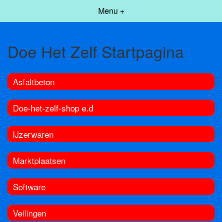
Menu +
Doe Het Zelf Startpagina
Asfaltbeton
Doe-het-zelf-shop e.d
IJzerwaren
Marktplaatsen
Software
Veilingen