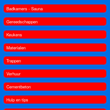
Badkamers - Sauna
Gereedschappen
Keukens
Materialen
Trappen
Verhuur
Cementbeton
Hulp en tips